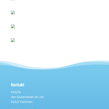
Kontakt
MuSiTa
Von-Gravenreuth-Str. 24c
81827 München